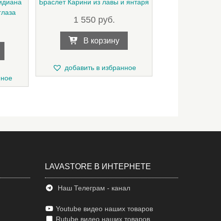
идиана
Браслет Карини из лавы и янтаря
глаза
1 550
руб.
В корзину
добавить в избранное
нное
LAVASTORE В ИНТЕРНЕТЕ
Наш Телеграм - канал
Youtube видео наших товаров
Rutube видео наших товаров