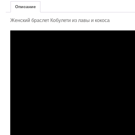
Описание
Женский браслет Кобулети из лавы и кокоса