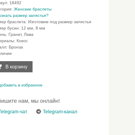
икул:
18492
егория:
Женские браслеты
узнать размер запястья?
мер браслета
:
Изготовим под размер запястья
мер бусин
:
12 мм, 8 мм
ень
:
Гранит, Лава
ериалы
:
Кокос
алл
:
Бронза
аличии
ичество
ара
В корзину
ский
слет
улети
добавить в избранное
ы
ишите нам, мы онлайн!
са
Telegram-чат
Telegram-канал