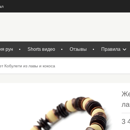
ал
ия рун
Shorts видео
Отзывы
Правила
т Кобулети из лавы и кокоса
Же
ла
3 