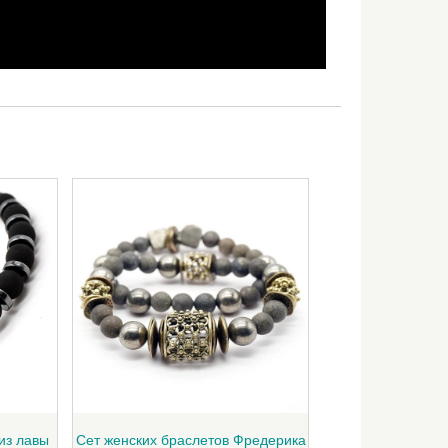
из лавы
Сет женских браслетов Фредерика