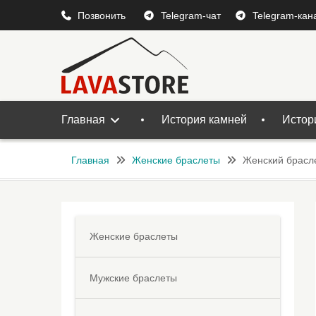
Перейти
Позвонить
Telegram-чат
Telegram-кан
к
содержимому
Главная
История камней
Истор
Главная
Женские браслеты
Женский брасле
Женские браслеты
Мужские браслеты