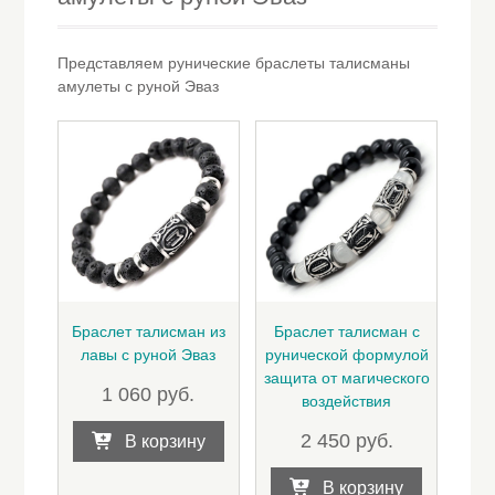
Представляем рунические браслеты талисманы
амулеты с руной Эваз
Браслет талисман из
Браслет талисман с
лавы с руной Эваз
рунической формулой
защита от магического
1 060
руб.
воздействия
2 450
руб.
В корзину
В корзину