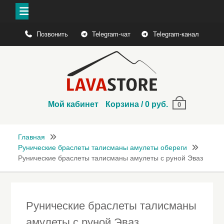
Перейти
Позвонить
Telegram-чат
Telegram-канал
к
содержимому
Мой кабинет
Корзина
/
0
руб.
0
Главная
Рунические браслеты талисманы амулеты обереги
Рунические браслеты талисманы амулеты с руной Эваз
Рунические браслеты талисманы
амулеты с руной Эваз