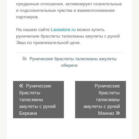
преданные отношения, активизирует сознательные
и подсознательные чувства и взаимопонимание
партнеров.
На нашем сайте
Lavastore.ru
можно купить
рунические браслеты талисманы амулеты с руной
Эваз по привлекательной цене.
Рунические браслеты талисманы амулеты
обереги
Навигация
Предыдущая
Следующая
Рунические
Рунические
по
запись:
запись:
браслеты
браслеты
записям
талисманы
талисманы
амулеты с руной
амулеты с руной
Беркана
Манназ