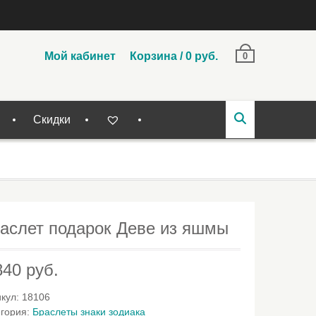
Мой кабинет
Корзина
/
0
руб.
0
Скидки
аслет подарок Деве из яшмы
840
руб.
икул:
18106
егория:
Браслеты знаки зодиака