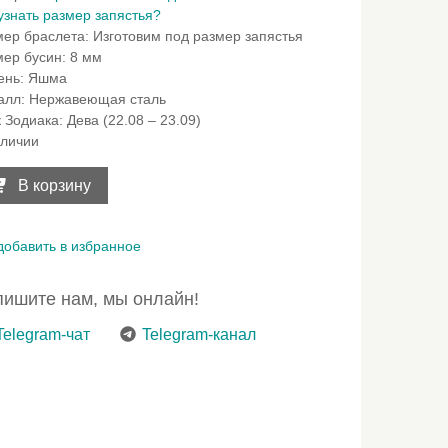
узнать размер запястья?
мер браслета
:
Изготовим под размер запястья
мер бусин
:
8 мм
ень
:
Яшма
алл
:
Нержавеющая сталь
к Зодиака
:
Дева (22.08 – 23.09)
аличии
ичество
ара
В корзину
слет
арок
е
добавить в избранное
ы
ишите нам, мы онлайн!
Telegram-чат
Telegram-канал