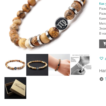
Как 
Раз
Раз
Кам
Мет
Зна
В н
Кол
тов
Бра
под
Дев
из
яшм
Нап