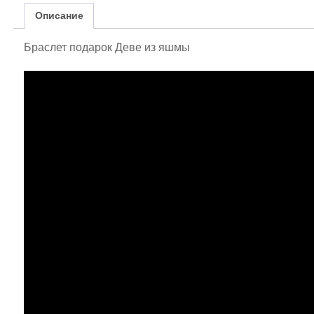
Описание
Браслет подарок Деве из яшмы