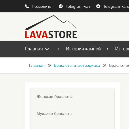
Перейти
Позвонить
Telegram-чат
Telegram-кан
к
содержимому
Главная
История камней
Истор
Главная
Браслеты знаки зодиака
Браслет п
Женские браслеты
Мужские браслеты