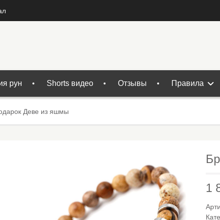
ал
ия рун
Shorts видео
Отзывы
Правила
одарок Деве из яшмы
Бр
1 
Арт
Кат