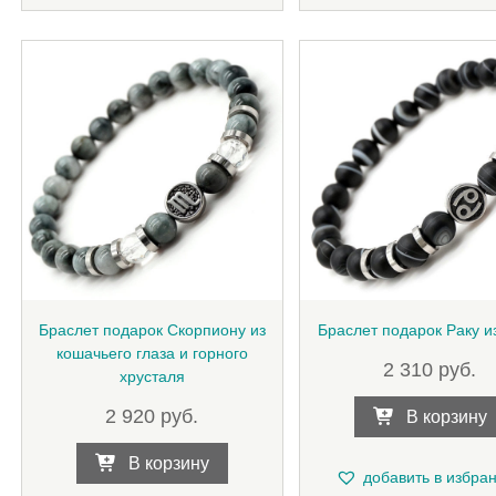
Браслет подарок Скорпиону из
Браслет подарок Раку из
кошачьего глаза и горного
2 310
руб.
хрусталя
2 920
руб.
В корзину
В корзину
добавить в избра