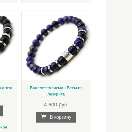
 агата
Браслет талисман Весы из
лазурита
4 600
руб.
В корзину
нное