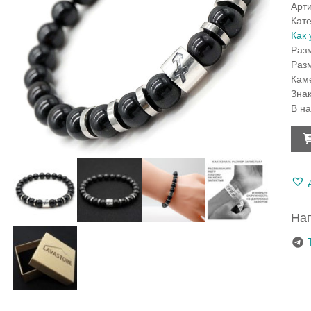
Арт
Кат
Как 
Раз
Раз
Кам
Зна
В н
Кол
тов
Бра
тал
Стр
из
гран
Нап