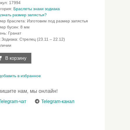
икул:
17994
егория:
Браслеты знаки зодиака
узнать размер запястья?
мер браслета
:
Изготовим под размер запястья
мер бусин
:
8 мм
ень
:
Гранат
к Зодиака
:
Стрелец (23.11 – 22.12)
аличии
ичество
ара
В корзину
слет
исман
елец
добавить в избранное
ата
ишите нам, мы онлайн!
Telegram-чат
Telegram-канал