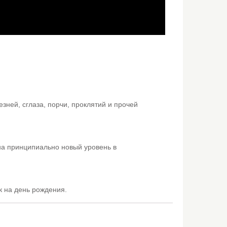
зней, сглаза, порчи, проклятий и прочей
на принципиально новый уровень в
к на день рождения.