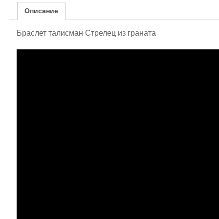
Описание
Браслет талисман Стрелец из граната