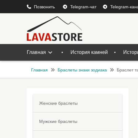
Перейти
Позвонить
Telegram-чат
Telegram-кан
к
содержимому
Главная
История камней
Истор
Главная
Браслеты знаки зодиака
Браслет т
Женские браслеты
Мужские браслеты