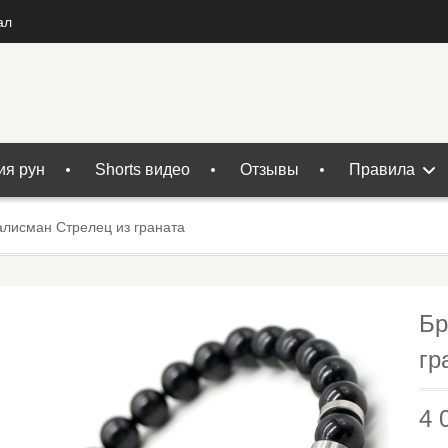
ал
ия рун
Shorts видео
Отзывы
Правила
алисман Стрелец из граната
Бр
гр
4 