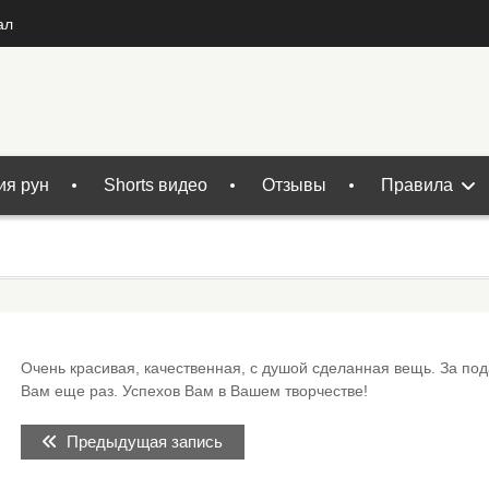
ал
ия рун
Shorts видео
Отзывы
Правила
Очень красивая, качественная, с душой сделанная вещь. За по
Вам еще раз. Успехов Вам в Вашем творчестве!
Навигация
Предыдущая
Предыдущая запись
по
запись: