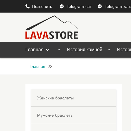
Перейти
Позвонить
Telegram-чат
Telegram-кан
к
содержимому
Главная
История камней
Истор
Главная
Женские браслеты
Мужские браслеты