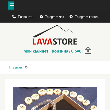
Перейти
Позвонить
Telegram-чат
Telegram-канал
к
содержимому
Мой кабинет
Корзина
/
0
руб.
0
Главная