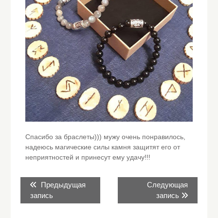
Спасибо за браслеты))) мужу очень понравилось,
надеюсь магические силы камня защитят его от
неприятностей и принесут ему удачу!!!
Навигация
Предыдущая
Следующая
Предыдущая
Следующая
по
запись:
запись:
запись
запись
записям