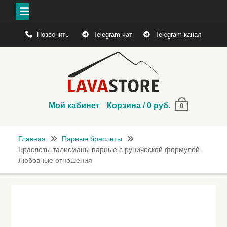
Перейти
Позвонить
Telegram-чат
Telegram-канал
к
содержимому
Мой кабинет
Корзина
/
0
руб.
0
Главная
Парные браслеты
Браслеты талисманы парные с рунической формулой
Любовные отношения