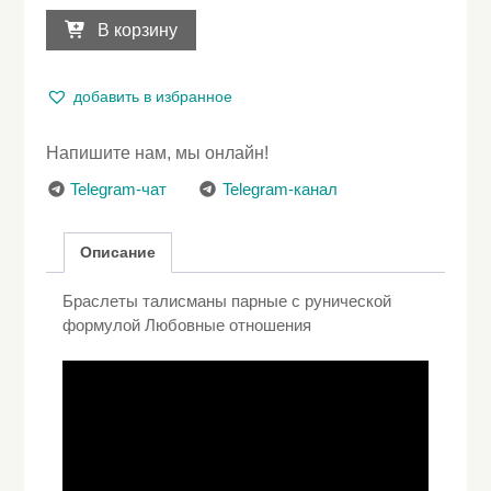
Количество
товара
В корзину
Браслеты
талисманы
парные
добавить в избранное
с
рунической
Напишите нам, мы онлайн!
формулой
Любовные
Telegram-чат
Telegram-канал
отношения
Описание
Браслеты талисманы парные с рунической
формулой Любовные отношения