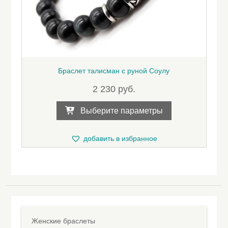
Браслет талисман с руной Соулу
2 230
руб.
Этот
Выберите параметры
товар
имеет
несколько
добавить в избранное
вариаций.
Опции
можно
выбрать
на
странице
товара.
Женские браслеты