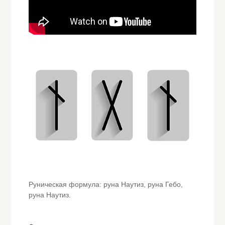
Руническая формула: руна Наутиз, руна Гебо,
руна Наутиз.