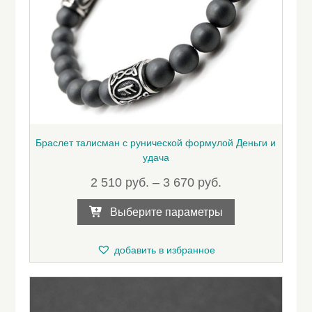
Браслет талисман с рунической формулой Деньги и
удача
2 510
руб.
–
3 670
руб.
Этот
Выберите параметры
товар
имеет
несколько
добавить в избранное
вариаций.
Опции
можно
выбрать