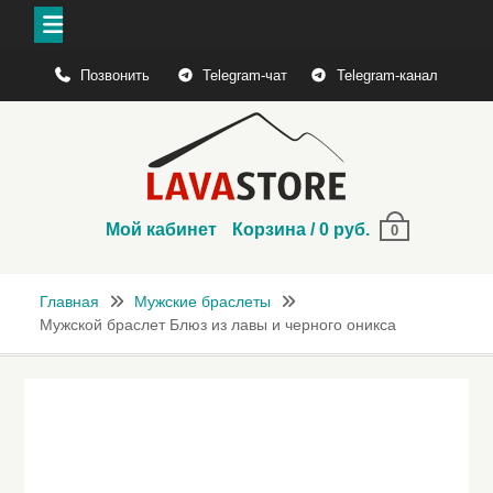
Перейти
Позвонить
Telegram-чат
Telegram-канал
к
содержимому
Мой кабинет
Корзина
/
0
руб.
0
Главная
Мужские браслеты
Мужской браслет Блюз из лавы и черного оникса