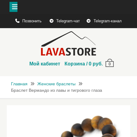
Перейти
Позвонить
Telegram-чат
Telegram-канал
к
содержимому
Мой кабинет
Корзина
/
0
руб.
0
Главная
Женские браслеты
Браслет Вермандо из лавы и тигрового глаза