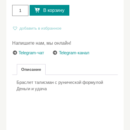
Количество
товара
В корзину
Браслет
талисман
с
добавить в избранное
рунической
формулой
Напишите нам, мы онлайн!
Деньги
и
Telegram-чат
Telegram-канал
удача
Описание
Браслет талисман с рунической формулой
Деньги и удача