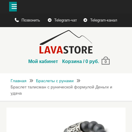
Перейти
Позвонить
Telegram-чат
Telegram-канал
к
содержимому
Мой кабинет
Корзина
/
0
руб.
0
Главная
Браслеты с рунами
Браслет талисман с рунической формулой Деньги и
удача