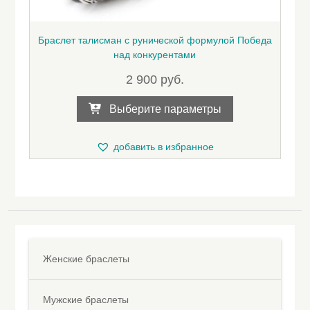
Браслет талисман с рунической формулой Победа
над конкурентами
2 900
руб.
Этот
Выберите параметры
товар
имеет
несколько
добавить в избранное
вариаций.
Опции
можно
выбрать
на
странице
товара.
Женские браслеты
Мужские браслеты