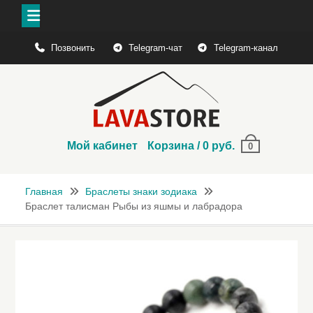
Перейти
Позвонить
Telegram-чат
Telegram-канал
к
содержимому
Мой кабинет
Корзина
/
0
руб.
0
Главная
Браслеты знаки зодиака
Браслет талисман Рыбы из яшмы и лабрадора