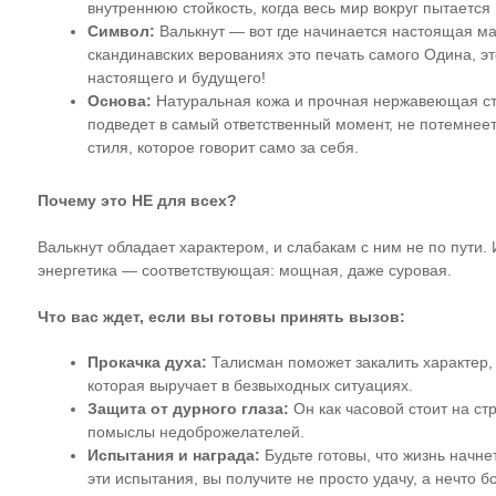
внутреннюю стойкость, когда весь мир вокруг пытается 
Символ:
Валькнут — вот где начинается настоящая маг
скандинавских верованиях это печать самого Одина, э
настоящего и будущего!
Основа:
Натуральная кожа и прочная нержавеющая стал
подведет в самый ответственный момент, не потемнеет
стиля, которое говорит само за себя.
Почему это НЕ для всех?
Валькнут обладает характером, и слабакам с ним не по пути. 
энергетика — соответствующая: мощная, даже суровая.
Что вас ждет, если вы готовы принять вызов:
Прокачка духа:
Талисман поможет закалить характер, 
которая выручает в безвыходных ситуациях.
Защита от дурного глаза:
Он как часовой стоит на ст
помыслы недоброжелателей.
Испытания и награда:
Будьте готовы, что жизнь начне
эти испытания, вы получите не просто удачу, а нечто 