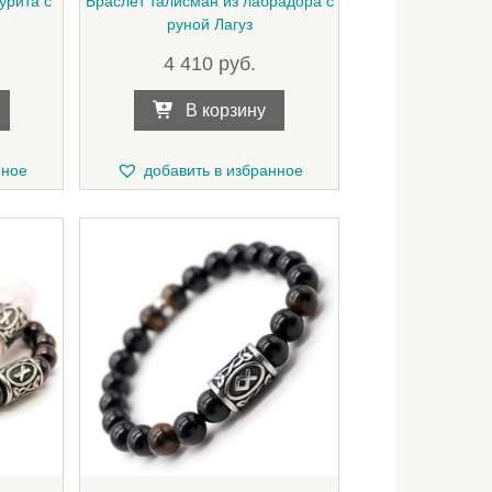
урита с
Браслет талисман из лабрадора с
руной Лагуз
4 410
руб.
В корзину
нное
добавить в избранное