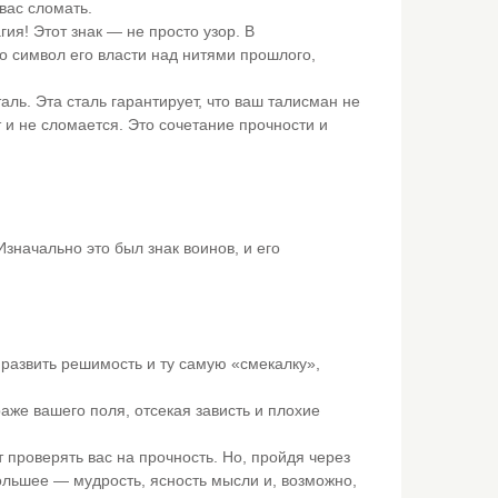
вас сломать.
ия! Этот знак — не просто узор. В
то символ его власти над нитями прошлого,
ь. Эта сталь гарантирует, что ваш талисман не
 и не сломается. Это сочетание прочности и
Изначально это был знак воинов, и его
развить решимость и ту самую «смекалку»,
раже вашего поля, отсекая зависть и плохие
т проверять вас на прочность. Но, пройдя через
большее — мудрость, ясность мысли и, возможно,