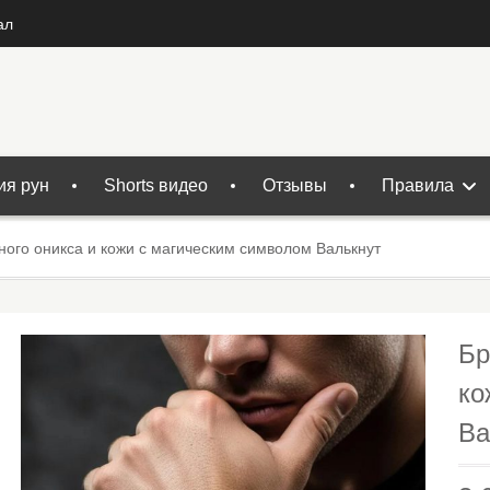
ал
ия рун
Shorts видео
Отзывы
Правила
ного оникса и кожи с магическим символом Валькнут
Бр
ко
Ва