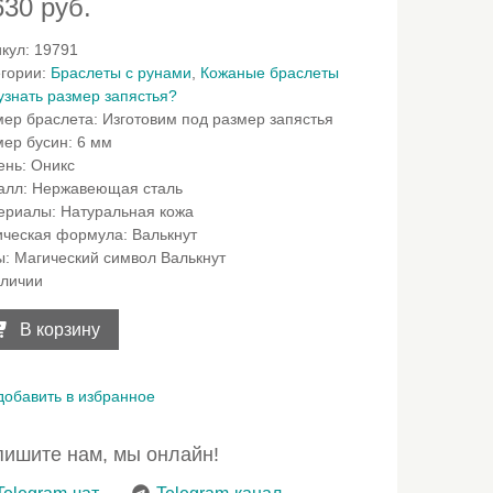
630
руб.
икул:
19791
егории:
Браслеты с рунами
,
Кожаные браслеты
узнать размер запястья?
мер браслета
:
Изготовим под размер запястья
мер бусин
:
6 мм
ень
:
Оникс
алл
:
Нержавеющая сталь
ериалы
:
Натуральная кожа
ическая формула
:
Валькнут
ы
:
Магический символ Валькнут
аличии
ичество
ара
В корзину
слет
ного
добавить в избранное
кса
ишите нам, мы онлайн!
и