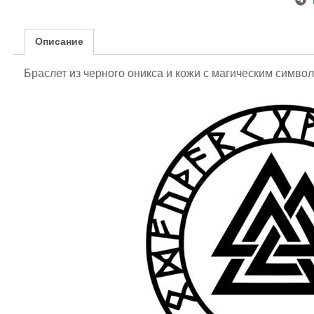
маг
сим
Валь
Описание
Браслет из черного оникса и кожи с магическим симво