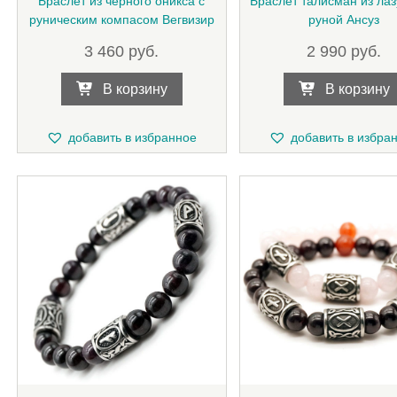
Браслет из черного оникса с
Браслет талисман из лаз
руническим компасом Вегвизир
руной Ансуз
3 460
руб.
2 990
руб.
В корзину
В корзину
добавить в избранное
добавить в избра