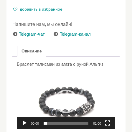
талисман
из
добавить в избранное
агата
с
Напишите нам, мы онлайн!
руной
Альгиз
Telegram-чат
Telegram-канал
Описание
Браслет талисман из агата с руной Альгиз
Видеоплеер
00:00
01:00