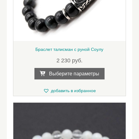
Браслет талисман с руной Соулу
2 230
руб.
Этот
Выберите параметры
товар
имеет
несколько
добавить в избранное
вариаций.
Опции
можно
выбрать
на
странице
товара.