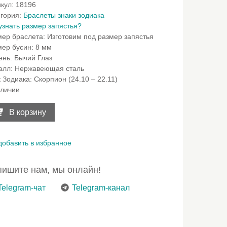
икул:
18196
егория:
Браслеты знаки зодиака
узнать размер запястья?
мер браслета
:
Изготовим под размер запястья
мер бусин
:
8 мм
ень
:
Бычий Глаз
алл
:
Нержавеющая сталь
к Зодиака
:
Скорпион (24.10 – 22.11)
аличии
ичество
ара
В корзину
слет
арок
рпиону
добавить в избранное
ьего
ишите нам, мы онлайн!
а
Telegram-чат
Telegram-канал