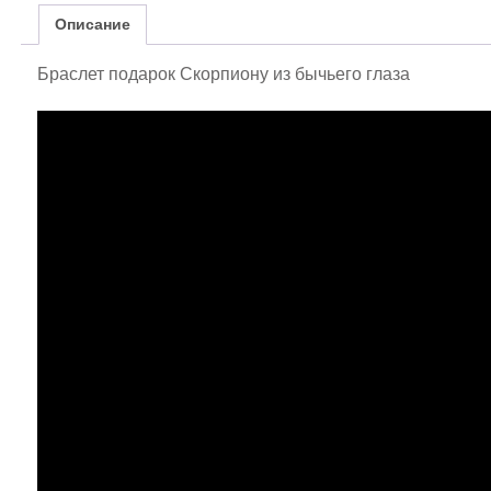
Описание
Браслет подарок Скорпиону из бычьего глаза