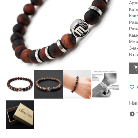
Арт
Кат
Как 
Раз
Раз
Кам
Мет
Зна
В н
Кол
тов
Бра
под
Ско
из
быч
Нап
глаз