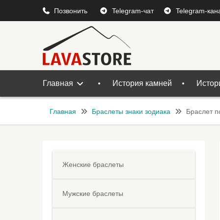
Перейти
Позвонить
Telegram-чат
Telegram-кан
к
содержимому
Главная
История камней
Истор
Главная
Браслеты знаки зодиака
Браслет п
Женские браслеты
Мужские браслеты