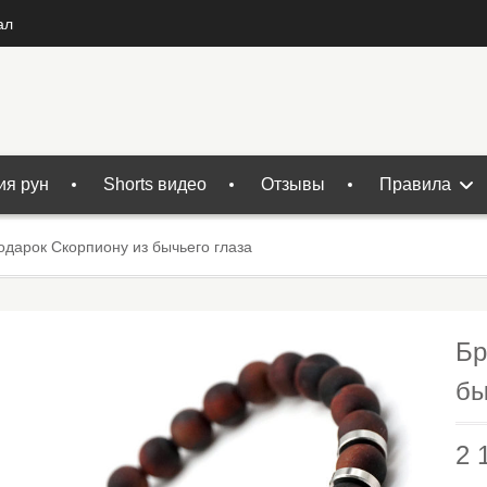
ал
ия рун
Shorts видео
Отзывы
Правила
одарок Скорпиону из бычьего глаза
Бр
бы
2 