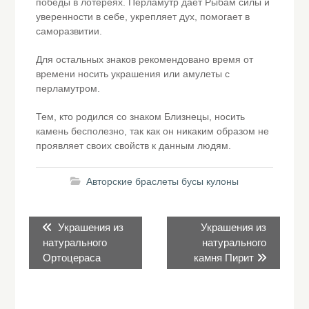
победы в лотереях. Перламутр дает Рыбам силы и
уверенности в себе, укрепляет дух, помогает в
саморазвитии.
Для остальных знаков рекомендовано время от
времени носить украшения или амулеты с
перламутром.
Тем, кто родился со знаком Близнецы, носить
камень бесполезно, так как он никаким образом не
проявляет своих свойств к данным людям.
Авторские браслеты бусы кулоны
Навигация
Предыдущая
Следующая
Украшения из
Украшения из
по
запись:
запись:
натурального
натурального
записям
Ортоцераса
камня Пирит