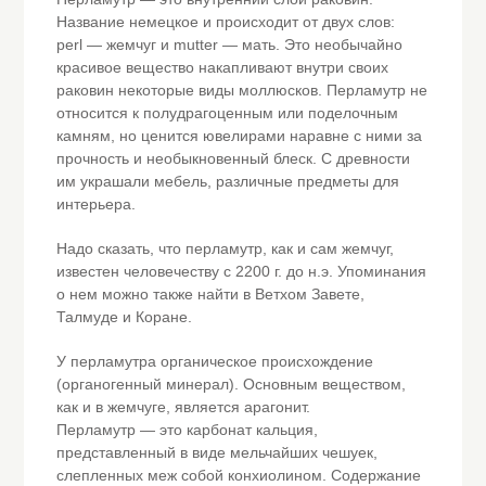
Название немецкое и происходит от двух слов:
perl — жемчуг и mutter — мать. Это необычайно
красивое вещество накапливают внутри своих
раковин некоторые виды моллюсков. Перламутр не
относится к полудрагоценным или поделочным
камням, но ценится ювелирами наравне с ними за
прочность и необыкновенный блеск. С древности
им украшали мебель, различные предметы для
интерьера.
Надо сказать, что перламутр, как и сам жемчуг,
известен человечеству с 2200 г. до н.э. Упоминания
о нем можно также найти в Ветхом Завете,
Талмуде и Коране.
У перламутра органическое происхождение
(органогенный минерал). Основным веществом,
как и в жемчуге, является арагонит.
Перламутр — это карбонат кальция,
представленный в виде мельчайших чешуек,
слепленных меж собой конхиолином. Содержание