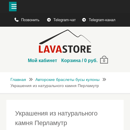
Перейти
Позвонить
Telegram-чат
Telegram-канал
к
содержимому
Мой кабинет
Корзина
/
0
руб.
0
Главная
Авторские браслеты бусы кулоны
Украшения из натурального камня Перламутр
Украшения из натурального
камня Перламутр