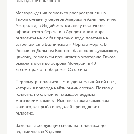
выглядит очень богато.
Месторождения гелиотиса распространены в
Тихом океане у берегов Америки и Азии, частично
Австралии; в Индийском океане у восточного
африканского берега и в Средиземном море.
гелиотисы не любят пресную воду, поэтому не
встречаются в Балтийском и Черном морях. В
России на Дальнем Востоке, благодаря Цусимскому
циклону, гелиотисы проникают в экваторию Тихого
океана вплоть до острова Монерон в 43
километрах от побережья Сахалина.
Перламутр гелиотиса – это удивительнейший цвет,
который в природе найти очень сложно. Поэтому
гелиотис не случайно называют водным
магическим камнем. Именно к таким символам
зодиака, как рыба и водолей принадлежит
гелиотис.
Замечены следующие свойства гелиотиса для
водных знаков Зодиака: