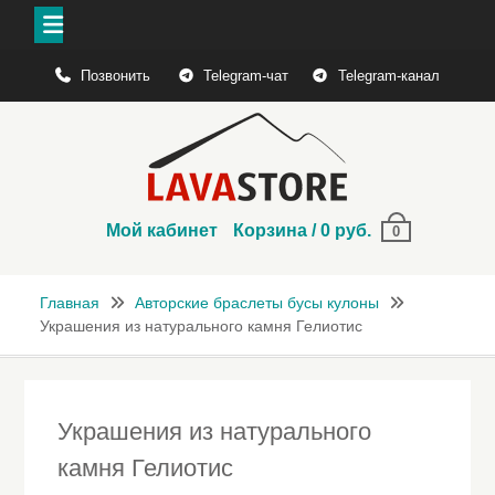
Перейти
Позвонить
Telegram-чат
Telegram-канал
к
содержимому
Мой кабинет
Корзина
/
0
руб.
0
Главная
Авторские браслеты бусы кулоны
Украшения из натурального камня Гелиотис
Украшения из натурального
камня Гелиотис