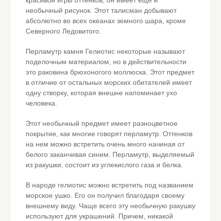
красивой игры оттенков, он имеет еще и
необычный рисунок. Этот талисман добывают
абсолютно во всех океанах земного шара, кроме
Северного Ледовитого.
Перламутр камня Гелиотис некоторые называют
поделочным материалом, но в действительности
это раковина брюхоногого моллюска. Этот предмет
в отличие от остальных морских обитателей имеет
одну створку, которая внешне напоминает ухо
человека.
Этот необычный предмет имеет разноцветное
покрытие, как многие говорят перламутр. Оттенков
на нем можно встретить очень много начиная от
белого заканчивая синим. Перламутр, выделяемый
из ракушки, состоит из углекислого газа и белка.
В народе гелиотис можно встретить под названием
морское ушко. Его он получил благодаря своему
внешнему виду. Чаще всего эту необычную ракушку
используют для украшений. Причем, никакой