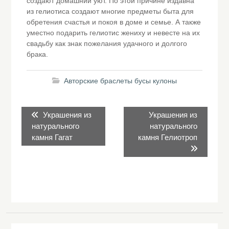
создают домашний уют. По этой причине издавна
из гелиотиса создают многие предметы быта для
обретения счастья и покоя в доме и семье. А также
уместно подарить гелиотис жениху и невесте на их
свадьбу как знак пожелания удачного и долгого
брака.
Авторские браслеты бусы кулоны
Навигация
Предыдущая
Следующая
Украшения из
Украшения из
по
запись:
запись:
натурального
натурального
записям
камня Гагат
камня Гелиотроп